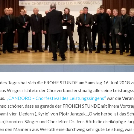
des Tages hat sich die FROHE STUNDE am Samstag 16. Juni 2018 zu
us Wirges richtete der Chorverband erstmalig alle seine Leistungss
aus.
„CANDORO – Chorfestival des Leistungssingens“
war die Veran
mso schöner, dass es gerade der FROHEN STUNDE mit ihrem Vortrag
t vier Liedern („Kyrie“ von Pjotr Janczak, „O wie herbe ist das Sche
so) konnten Sänger und Chorleiter Dr. Jens Röth die dreiköpfige Jur
igten den Männern aus Weroth eine durchweg sehr gute Leistung, wa