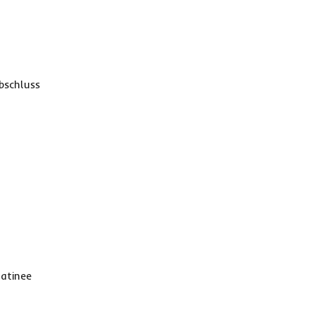
bschluss
atinee