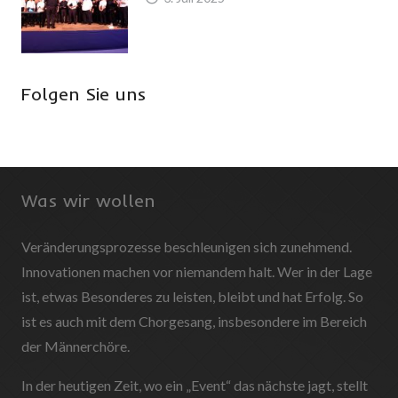
Folgen Sie uns
Was wir wollen
Veränderungsprozesse beschleunigen sich zunehmend.
Innovationen machen vor niemandem halt. Wer in der Lage
ist, etwas Besonderes zu leisten, bleibt und hat Erfolg. So
ist es auch mit dem Chorgesang, insbesondere im Bereich
der Männerchöre.
In der heutigen Zeit, wo ein „Event“ das nächste jagt, stellt