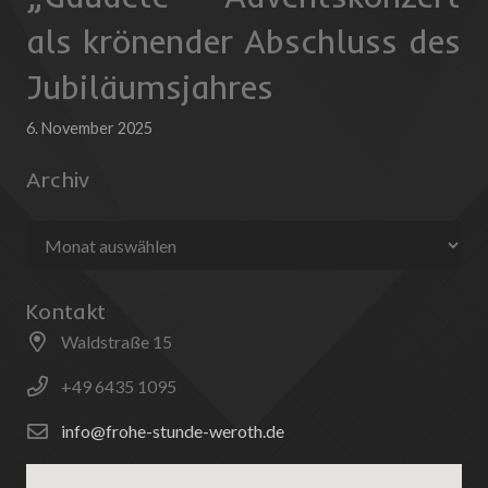
als krönender Abschluss des
Jubiläumsjahres
6. November 2025
Archiv
Archiv
Kontakt
Waldstraße 15
+49 6435 1095
info@frohe-stunde-weroth.de