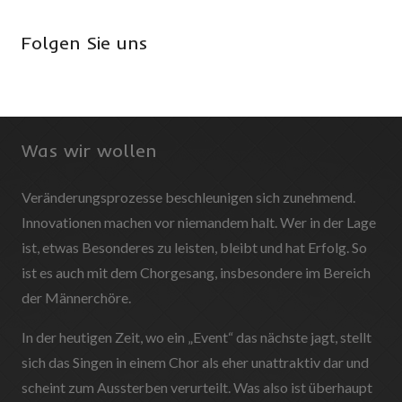
Folgen Sie uns
Was wir wollen
Veränderungsprozesse beschleunigen sich zunehmend.
Innovationen machen vor niemandem halt. Wer in der Lage
ist, etwas Besonderes zu leisten, bleibt und hat Erfolg. So
ist es auch mit dem Chorgesang, insbesondere im Bereich
der Männerchöre.
In der heutigen Zeit, wo ein „Event“ das nächste jagt, stellt
sich das Singen in einem Chor als eher unattraktiv dar und
scheint zum Aussterben verurteilt. Was also ist überhaupt