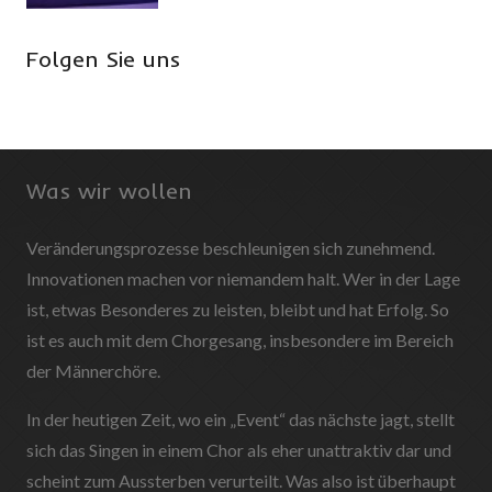
Folgen Sie uns
Was wir wollen
Veränderungsprozesse beschleunigen sich zunehmend.
Innovationen machen vor niemandem halt. Wer in der Lage
ist, etwas Besonderes zu leisten, bleibt und hat Erfolg. So
ist es auch mit dem Chorgesang, insbesondere im Bereich
der Männerchöre.
In der heutigen Zeit, wo ein „Event“ das nächste jagt, stellt
sich das Singen in einem Chor als eher unattraktiv dar und
scheint zum Aussterben verurteilt. Was also ist überhaupt