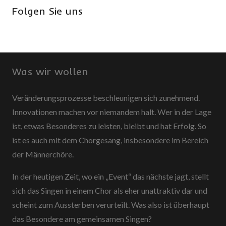
Folgen Sie uns
Was wir wollen
Veränderungsprozesse beschleunigen sich zunehmend.
Innovationen machen vor niemandem halt. Wer in der Lage
ist, etwas Besonderes zu leisten, bleibt und hat Erfolg. So
ist es auch mit dem Chorgesang, insbesondere im Bereich
der Männerchöre.
In der heutigen Zeit, wo ein „Event“ das nächste jagt, stellt
sich das Singen in einem Chor als eher unattraktiv dar und
scheint zum Aussterben verurteilt. Was also ist überhaupt
das Besondere am gemeinsamen Singen?