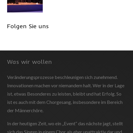
Folgen Sie uns
Was wir wollen
Veränderungsprozesse beschleunigen sich zunehmend.
Innovationen machen vor niemandem halt. Wer in der Lage
ist, etwas Besonderes zu leisten, bleibt und hat Erfolg. So
ist es auch mit dem Chorgesang, insbesondere im Bereich
der Männerchöre.
In der heutigen Zeit, wo ein „Event“ das nächste jagt, stellt
sich das Singen in einem Chor als eher unattraktiv dar und