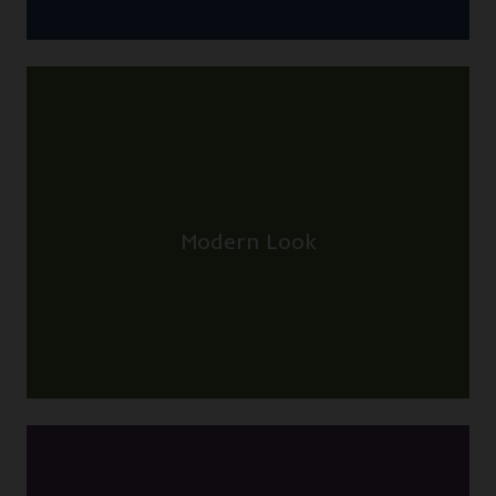
possible? Read in the relevant article.
are available. How we made this
Modern Look
All the eight directions of the animation
The Back Side