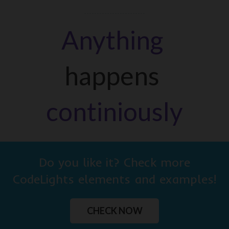
Anything
happens
continiously
Do you like it? Check more
CodeLights elements and examples!
CHECK NOW