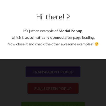
Hi there! ?
Modal Popup
It’s just an example of
Modal Popup
,
SIMPLE POPUP
which is
automatically opened
after page loading.
Now close it and check the other awesome examples!
DIFFERENT CONTENT
TRANSPARENT POPUP
FULLSCREEN POPUP